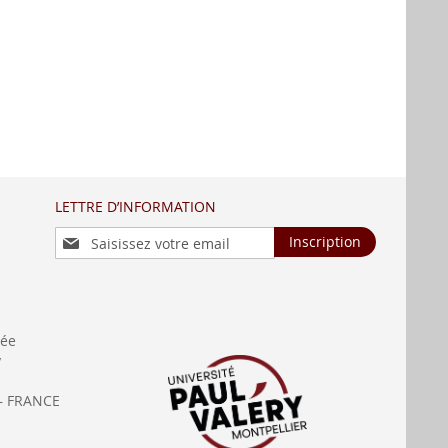
LETTRE D’INFORMATION
Inscription
Inscription
à
notre
lettre
d’information
:
née
y
— FRANCE