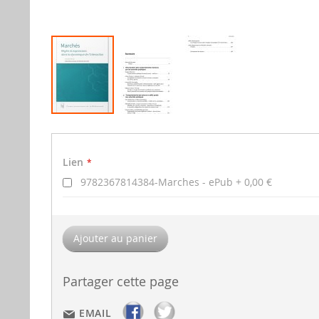
Aller
au
Lien
début
Lien
de
la
9782367814384-Marches - ePub
0,00 €
gallerie
d'image
Ajouter au panier
Partager cette page
EMAIL