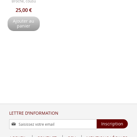
Broché, cousu
25,00 €
Ajouter au
panier
LETTRE D’INFORMATION
Inscription
Inscription
à
notre