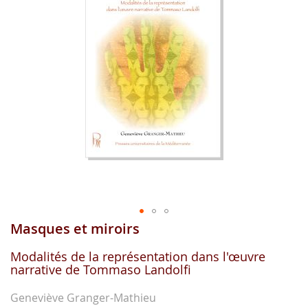
gallerie
d'image
Masques et miroirs
Aller
au
début
Modalités de la représentation dans l'œuvre
narrative de Tommaso Landolfi
de
la
gallerie
Geneviève Granger-Mathieu