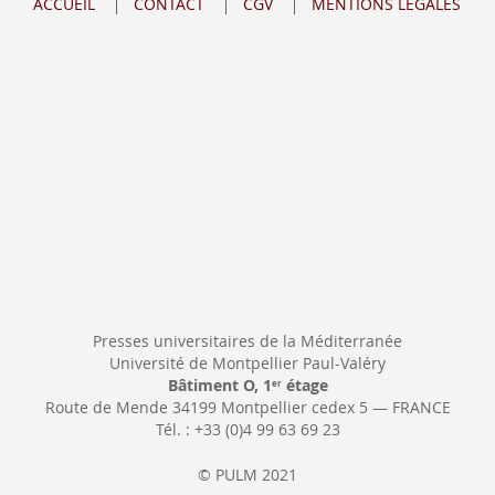
ACCUEIL
CONTACT
CGV
MENTIONS LÉGALES
lettre
d’information
:
Presses universitaires de la Méditerranée
Université de Montpellier Paul-Valéry
Bâtiment O, 1
étage
er
Route de Mende 34199 Montpellier cedex 5 — FRANCE
Tél. : +33 (0)4 99 63 69 23
© PULM 2021