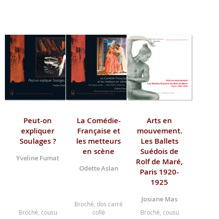
Peut-on
La Comédie-
Arts en
expliquer
Française et
mouvement.
Soulages ?
les metteurs
Les Ballets
en scène
Suédois de
Yveline Fumat
Rolf de Maré,
Odette Aslan
Paris 1920-
1925
Josiane Mas
Broché, dos carré
Broché, cousu
collé
Broché, cousu