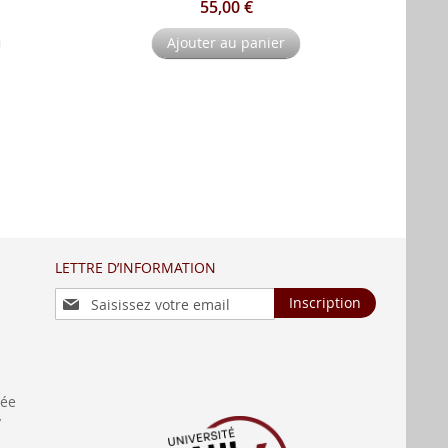
55,00 €
Ajouter au panier
LETTRE D’INFORMATION
Inscription
Inscription
à
notre
lettre
d’information
:
née
y