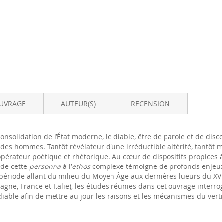
OUVRAGE
AUTEUR(S)
RECENSION
consolidation de l’État moderne, le diable, être de parole et de disc
 des hommes. Tantôt révélateur d’une irréductible altérité, tantôt
opérateur poétique et rhétorique. Au cœur de dispositifs propices à 
e de cette
personna
à l’
ethos
complexe témoigne de profonds enjeux t
ériode allant du milieu du Moyen Âge aux dernières lueurs du XVII
agne, France et Italie), les études réunies dans cet ouvrage interro
 diable afin de mettre au jour les raisons et les mécanismes du ve