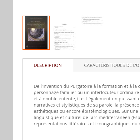
Aller
au
DESCRIPTION
CARACTÉRISTIQUES DE L'
début
de
la
gallerie
De l’invention du Purgatoire à la formation et à la 
d'image
personnage familier ou un interlocuteur ordinaire
et à double entente, il est également un puissant 
narratives et stylistiques de sa parole, la présenc
esthétiques ou encore épistémologiques. Sur une p
linguistique et culturel de l’arc méditerranéen (Esp
représentations littéraires et iconographiques du