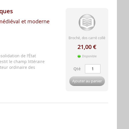
iques
 médiéval et moderne
Broché, dos carré collé
21,00 €
solidation de l’État
Disponible
stit le champ littéraire
teur ordinaire des
Qté
Ajouter au panier