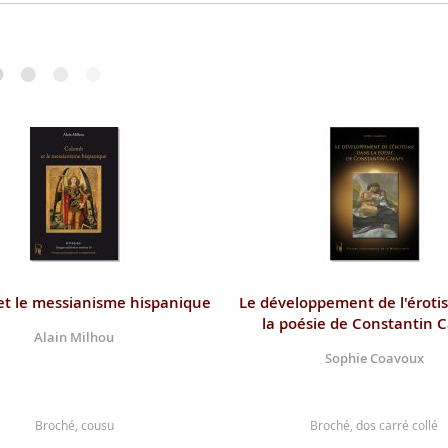
t le messianisme hispanique
Le développement de l'éroti
la poésie de Constantin 
Alain Milhou
Sophie Coavoux
Broché, cousu
Broché, dos carré collé