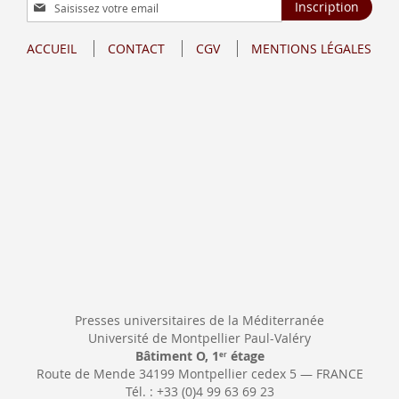
Inscription
Inscription
à
notre
ACCUEIL
CONTACT
CGV
MENTIONS LÉGALES
lettre
d’information
:
Presses universitaires de la Méditerranée
Université de Montpellier Paul-Valéry
Bâtiment O, 1
étage
er
Route de Mende 34199 Montpellier cedex 5 — FRANCE
Tél. : +33 (0)4 99 63 69 23