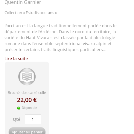
d'image
Quentin Garnier
Collection
« Estudis occitans »
L’occitan est la langue traditionnellement parlée dans le
département de l’Ardèche. Dans le nord du territoire, la
variété du Haut-Vivarais est classée par la dialectologie
romane dans l’ensemble septentrional vivaro-alpin et
présente certains traits linguistiques particuliers...
Lire la suite
Broché, dos carré collé
22,00 €
Disponible
Qté
Ajouter au panier