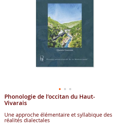
gallerie
d'image
Phonologie de l’occitan du Haut-
Aller
au
Vivarais
début
de
Une approche élémentaire et syllabique des
la
réalités dialectales
gallerie