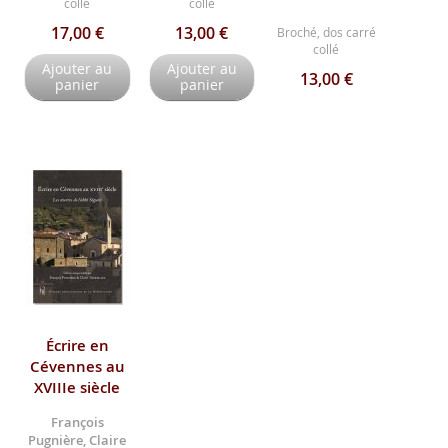
collé
collé
17,00 €
13,00 €
Broché, dos carré
collé
Ajouter au
Ajouter au
13,00 €
panier
panier
Écrire en
Cévennes au
XVIIIe siècle
François
Pugnière, Claire