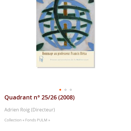
gallerie
d'image
Quadrant n° 25/26 (2008)
Aller
au
début
Adrien Roig (Directeur)
de
la
Collection
« Fonds PULM »
gallerie