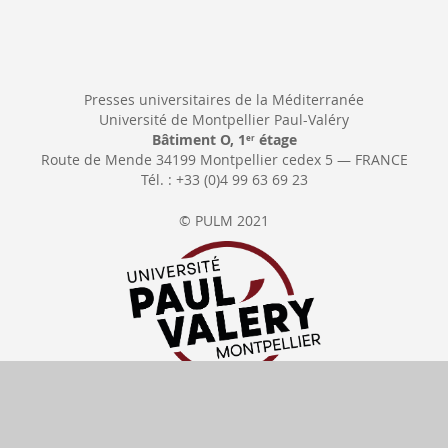
Presses universitaires de la Méditerranée
Université de Montpellier Paul-Valéry
Bâtiment O, 1
étage
er
Route de Mende 34199 Montpellier cedex 5 — FRANCE
Tél. : +33 (0)4 99 63 69 23
© PULM 2021
Se rétracter
Délais de livraison
Tous nos prix
incluent la TVA
Moyens de paiement