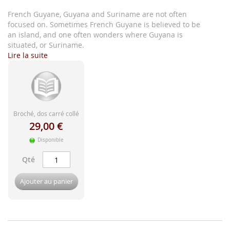
d'image
French Guyane, Guyana and Suriname are not often
focused on. Sometimes French Guyane is believed to be
an island, and one often wonders where Guyana is
situated, or Suriname.
Lire la suite
Broché, dos carré collé
29,00 €
Disponible
Qté
Ajouter au panier