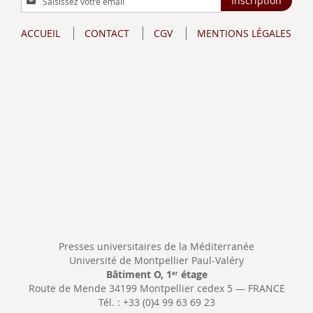
Inscription
à
notre
ACCUEIL
CONTACT
CGV
MENTIONS LÉGALES
lettre
d’information
:
Presses universitaires de la Méditerranée
Université de Montpellier Paul-Valéry
Bâtiment O, 1
étage
er
Route de Mende 34199 Montpellier cedex 5 — FRANCE
Tél. : +33 (0)4 99 63 69 23