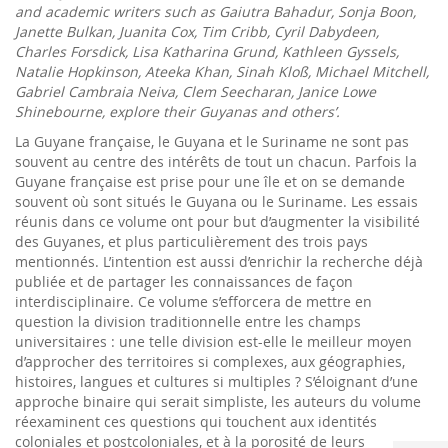
and academic writers such as Gaiutra Bahadur, Sonja Boon,
Janette Bulkan, Juanita Cox, Tim Cribb, Cyril Dabydeen,
Charles Forsdick, Lisa Katharina Grund, Kathleen Gyssels,
Natalie Hopkinson, Ateeka Khan, Sinah Kloß, Michael Mitchell,
Gabriel Cambraia Neiva, Clem Seecharan, Janice Lowe
Shinebourne, explore their Guyanas and others’.
La Guyane française, le Guyana et le Suriname ne sont pas
souvent au centre des intérêts de tout un chacun. Parfois la
Guyane française est prise pour une île et on se demande
souvent où sont situés le Guyana ou le Suriname. Les essais
réunis dans ce volume ont pour but d’augmenter la visibilité
des Guyanes, et plus particulièrement des trois pays
mentionnés. L’intention est aussi d’enrichir la recherche déjà
publiée et de partager les connaissances de façon
interdisciplinaire. Ce volume s’efforcera de mettre en
question la division traditionnelle entre les champs
universitaires : une telle division est-elle le meilleur moyen
d’approcher des territoires si complexes, aux géographies,
histoires, langues et cultures si multiples ? S’éloignant d’une
approche binaire qui serait simpliste, les auteurs du volume
réexaminent ces questions qui touchent aux identités
coloniales et postcoloniales, et à la porosité de leurs