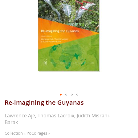
gallerie
d'image
Re-imagining the Guyanas
Aller
au
début
Lawrence Aje, Thomas Lacroix, Judith Misrahi-
de
Barak
la
gallerie
Collection
« PoCoPages »