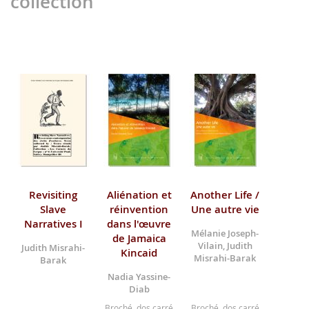
collection
Revisiting
Aliénation et
Another Life /
Slave
réinvention
Une autre vie
Narratives I
dans l'œuvre
Mélanie Joseph-
de Jamaica
Vilain, Judith
Judith Misrahi-
Kincaid
Misrahi-Barak
Barak
Nadia Yassine-
Diab
Broché, dos carré
Broché, dos carré