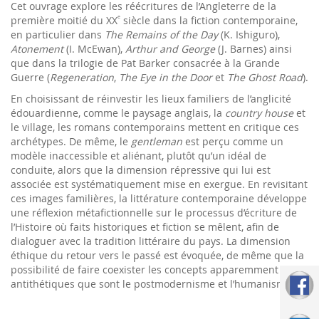
Cet ouvrage explore les réécritures de l’Angleterre de la
e
première moitié du XX
siècle dans la fiction contemporaine,
en particulier dans
The Remains of the Day
(K. Ishiguro),
Atonement
(I. McEwan),
Arthur and George
(J. Barnes) ainsi
que dans la trilogie de Pat Barker consacrée à la Grande
Guerre (
Regeneration
,
The Eye in the Door
et
The Ghost Road
).
En choisissant de réinvestir les lieux familiers de l’anglicité
édouardienne, comme le paysage anglais, la
country house
et
le village, les romans contemporains mettent en critique ces
archétypes. De même, le
gentleman
est perçu comme un
modèle inaccessible et aliénant, plutôt qu’un idéal de
conduite, alors que la dimension répressive qui lui est
associée est systématiquement mise en exergue. En revisitant
ces images familières, la littérature contemporaine développe
une réflexion métafictionnelle sur le processus d’écriture de
l’Histoire où faits historiques et fiction se mêlent, afin de
dialoguer avec la tradition littéraire du pays. La dimension
éthique du retour vers le passé est évoquée, de même que la
possibilité de faire coexister les concepts apparemment
antithétiques que sont le postmodernisme et l’humanisme.