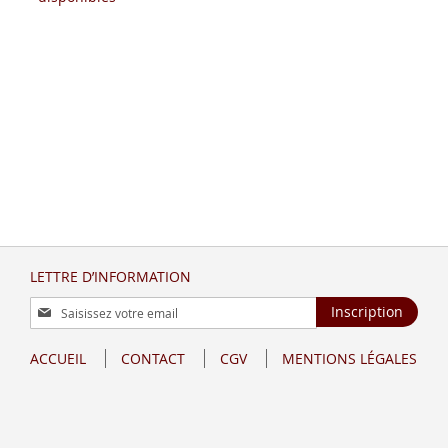
LETTRE D’INFORMATION
Inscription
Inscription
à
notre
ACCUEIL
CONTACT
CGV
MENTIONS LÉGALES
lettre
d’information
: