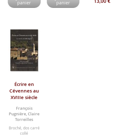
13,00 €
panier
panier
Écrire en
Cévennes au
XVIIIe siècle
François
Pugnière, Claire
Torreilles
Broché, dos carré
collé