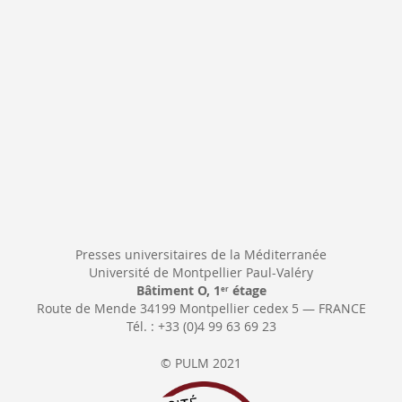
d’information
:
Presses universitaires de la Méditerranée
Université de Montpellier Paul-Valéry
Bâtiment O, 1
étage
er
Route de Mende 34199 Montpellier cedex 5 — FRANCE
Tél. : +33 (0)4 99 63 69 23
© PULM 2021