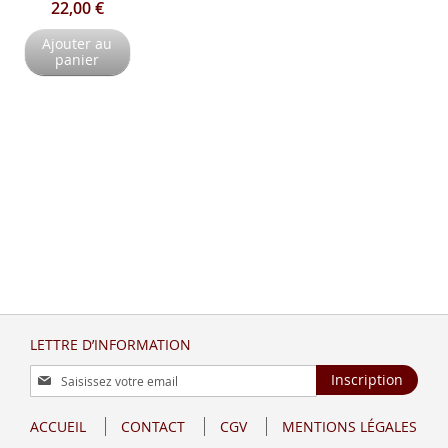
22,00 €
Ajouter au
panier
LETTRE D’INFORMATION
Inscription
Inscription
à
notre
ACCUEIL
CONTACT
CGV
MENTIONS LÉGALES
lettre