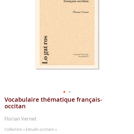
gallerie
d'image
Vocabulaire thématique français-
Aller
au
occitan
début
de
Florian Vernet
la
gallerie
Collection
« Estudis occitans »