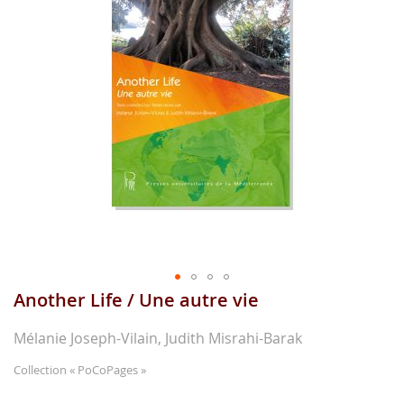
gallerie
d'image
Another Life / Une autre vie
Aller
au
début
Mélanie Joseph-Vilain, Judith Misrahi-Barak
de
la
Collection
« PoCoPages »
gallerie