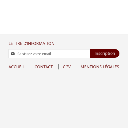
LETTRE D’INFORMATION
Inscription
Inscription
à
notre
ACCUEIL
CONTACT
CGV
MENTIONS LÉGALES
lettre
d’information
: