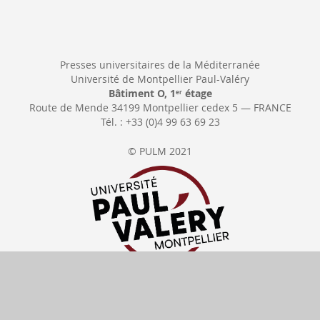
Presses universitaires de la Méditerranée
Université de Montpellier Paul-Valéry
Bâtiment O, 1
étage
er
Route de Mende 34199 Montpellier cedex 5 — FRANCE
Tél. : +33 (0)4 99 63 69 23
© PULM 2021
Se rétracter
Délais de livraison
Tous nos prix
incluent la TVA
Moyens de paiement