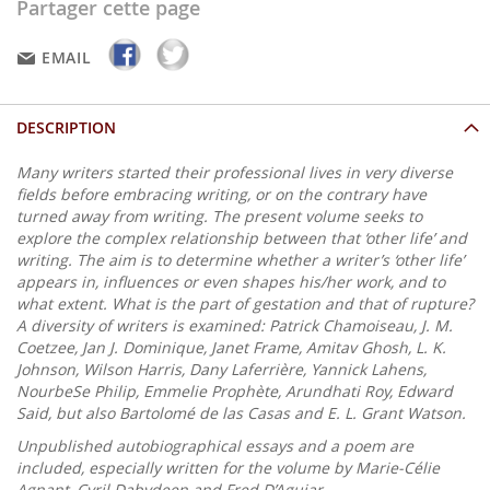
Partager cette page
EMAIL
DESCRIPTION
Many writers started their professional lives in very diverse
fields before embracing writing, or on the contrary have
turned away from writing. The present volume seeks to
explore the complex relationship between that ‘other life’ and
writing. The aim is to determine whether a writer’s ‘other life’
appears in, influences or even shapes his/her work, and to
what extent. What is the part of gestation and that of rupture?
A diversity of writers is examined: Patrick Chamoiseau, J. M.
Coetzee, Jan J. Dominique, Janet Frame, Amitav Ghosh, L. K.
Johnson, Wilson Harris, Dany Laferrière, Yannick Lahens,
NourbeSe Philip, Emmelie Prophète, Arundhati Roy, Edward
Said, but also Bartolomé de las Casas and E. L. Grant Watson.
Unpublished autobiographical essays and a poem are
included, especially written for the volume by Marie-Célie
Agnant, Cyril Dabydeen and Fred D’Aguiar.