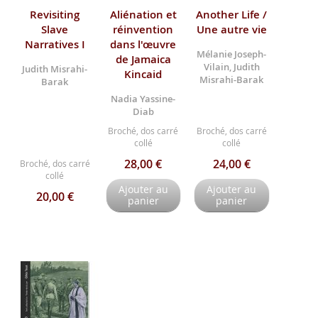
Revisiting
Aliénation et
Another Life /
Slave
réinvention
Une autre vie
Narratives I
dans l'œuvre
Mélanie Joseph-
de Jamaica
Vilain, Judith
Judith Misrahi-
Kincaid
Misrahi-Barak
Barak
Nadia Yassine-
Diab
Broché, dos carré
Broché, dos carré
collé
collé
28,00 €
24,00 €
Broché, dos carré
collé
Ajouter au
Ajouter au
20,00 €
panier
panier