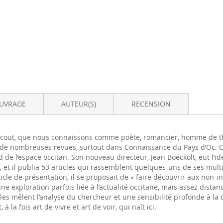
OUVRAGE
AUTEUR(S)
RECENSION
 Pécout, que nous connaissons comme poète, romancier, homme de thé
dans de nombreuses revues, surtout dans Connaissance du Pays d’Oc. C
d de l’espace occitan. Son nouveau directeur, Jean Boeckolt, eut l’i
et il publia 53 articles qui rassemblent quelques-uns de ses multiple
cle de présentation, il se proposait de « faire découvrir aux non-i
e exploration parfois liée à l’actualité occitane, mais assez dista
rticles mêlent l’analyse du chercheur et une sensibilité profonde à l
à la fois art de vivre et art de voir, qui naît ici.