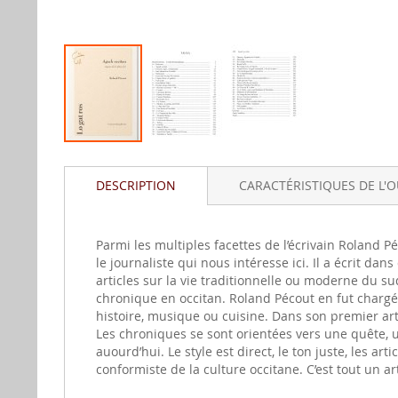
Aller
au
DESCRIPTION
CARACTÉRISTIQUES DE L'
début
de
la
gallerie
Parmi les multiples facettes de l’écrivain Roland
d'image
le journaliste qui nous intéresse ici. Il a écrit 
articles sur la vie traditionnelle ou moderne du su
chronique en occitan. Roland Pécout en fut chargé, 
histoire, musique ou cuisine. Dans son premier arti
Les chroniques se sont orientées vers une quête, un
auourd’hui. Le style est direct, le ton juste, les a
conformiste de la culture occitane. C’est tout un art, 