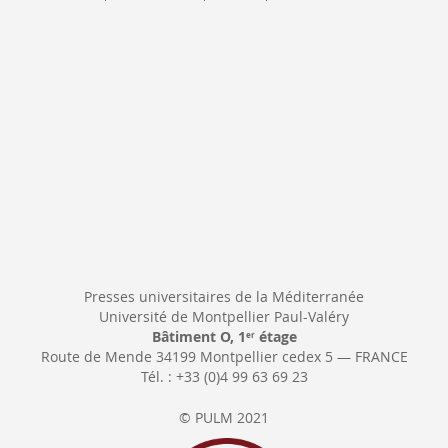
d’information
:
Presses universitaires de la Méditerranée
Université de Montpellier Paul-Valéry
Bâtiment O, 1
étage
er
Route de Mende 34199 Montpellier cedex 5 — FRANCE
Tél. : +33 (0)4 99 63 69 23
© PULM 2021