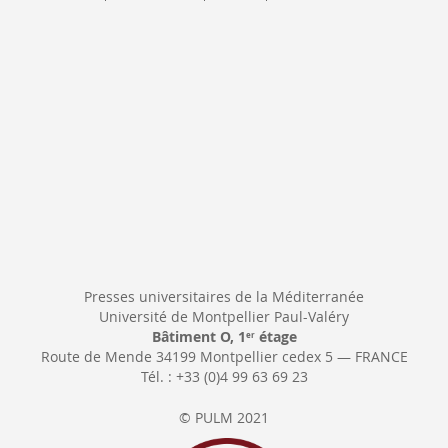
d’information
:
Presses universitaires de la Méditerranée
Université de Montpellier Paul-Valéry
Bâtiment O, 1
étage
er
Route de Mende 34199 Montpellier cedex 5 — FRANCE
Tél. : +33 (0)4 99 63 69 23
© PULM 2021