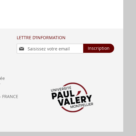
LETTRE D’INFORMATION
Inscription
Inscription
à
notre
lettre
d’information
:
née
y
— FRANCE