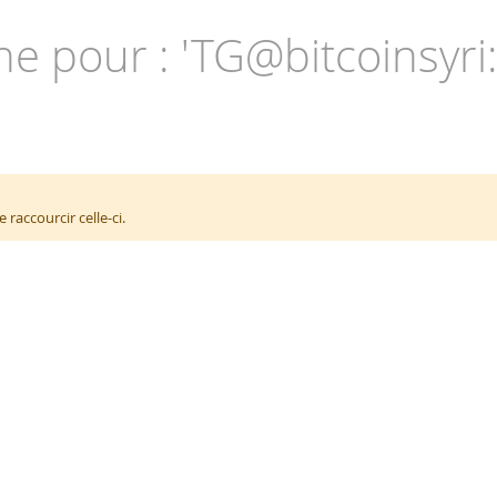
e pour : 'TG@bitcoinsyri:
raccourcir celle-ci.