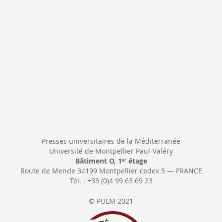
d’information
:
Presses universitaires de la Méditerranée
Université de Montpellier Paul-Valéry
Bâtiment O, 1
étage
er
Route de Mende 34199 Montpellier cedex 5 — FRANCE
Tél. : +33 (0)4 99 63 69 23
© PULM 2021