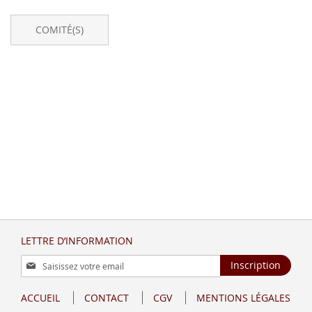
COMITÉ(S)
LETTRE D’INFORMATION
Inscription
Inscription
à
notre
ACCUEIL
CONTACT
CGV
MENTIONS LÉGALES
lettre