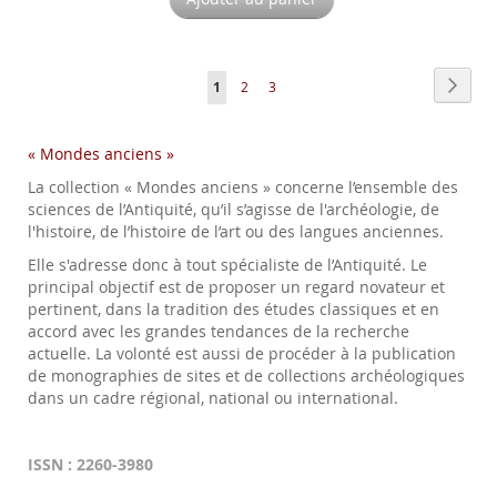
Page
Page
Suiva
Vous
Page
Page
1
2
3
lisez
« Mondes anciens »
actuellement
La collection « Mondes anciens » concerne l’ensemble des
la
sciences de l’Antiquité, qu’il s’agisse de l'archéologie, de
page
l'histoire, de l’histoire de l’art ou des langues anciennes.
Elle s'adresse donc à tout spécialiste de l’Antiquité. Le
principal objectif est de proposer un regard novateur et
pertinent, dans la tradition des études classiques et en
accord avec les grandes tendances de la recherche
actuelle. La volonté est aussi de procéder à la publication
de monographies de sites et de collections archéologiques
dans un cadre régional, national ou international.
ISSN : 2260-3980