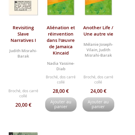
Revisiting
Aliénation et
Another Life /
Slave
réinvention
Une autre vie
Narratives I
dans l'œuvre
Mélanie Joseph-
de Jamaica
Vilain, Judith
Judith Misrahi-
Kincaid
Misrahi-Barak
Barak
Nadia Yassine-
Diab
Broché, dos carré
Broché, dos carré
collé
collé
28,00 €
24,00 €
Broché, dos carré
collé
Ajouter au
Ajouter au
20,00 €
panier
panier