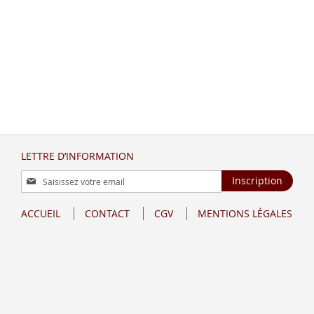
LETTRE D’INFORMATION
Inscription
Inscription
à
notre
ACCUEIL
CONTACT
CGV
MENTIONS LÉGALES
lettre
d’information
: