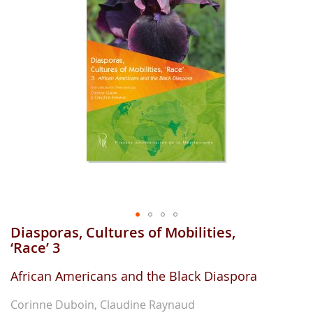
gallerie
d'image
Diasporas, Cultures of Mobilities,
Aller
au
‘Race’ 3
début
de
African Americans and the Black Diaspora
la
gallerie
Corinne Duboin, Claudine Raynaud