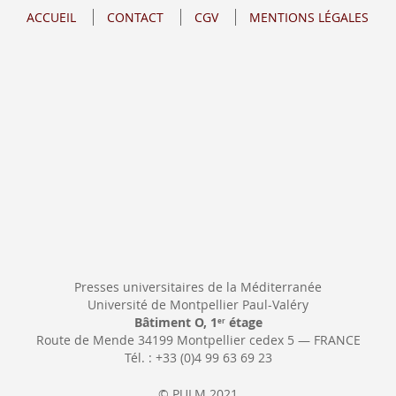
notre
ACCUEIL
CONTACT
CGV
MENTIONS LÉGALES
lettre
d’information
:
Presses universitaires de la Méditerranée
Université de Montpellier Paul-Valéry
Bâtiment O, 1
étage
er
Route de Mende 34199 Montpellier cedex 5 — FRANCE
Tél. : +33 (0)4 99 63 69 23
© PULM 2021