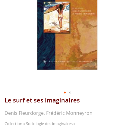
gallerie
d'image
Le surf et ses imaginaires
Aller
au
début
Denis Fleurdorge, Frédéric Monneyron
de
la
Collection
« Sociologie des imaginaires »
gallerie