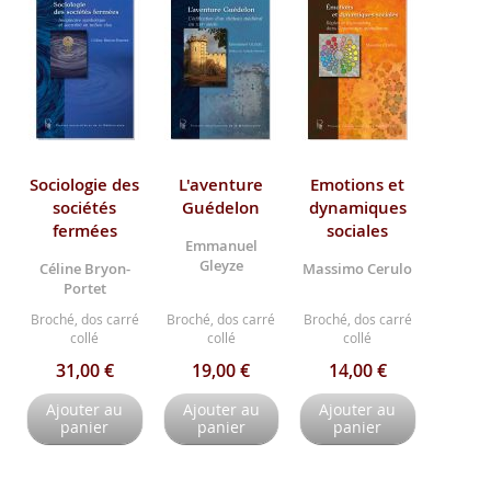
Sociologie des
L'aventure
Emotions et
sociétés
Guédelon
dynamiques
fermées
sociales
Emmanuel
Gleyze
Céline Bryon-
Massimo Cerulo
Portet
Broché, dos carré
Broché, dos carré
Broché, dos carré
collé
collé
collé
31,00 €
19,00 €
14,00 €
Ajouter au
Ajouter au
Ajouter au
panier
panier
panier