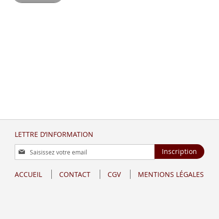
LETTRE D’INFORMATION
Inscription
Inscription
à
notre
ACCUEIL
CONTACT
CGV
MENTIONS LÉGALES
lettre
d’information
: