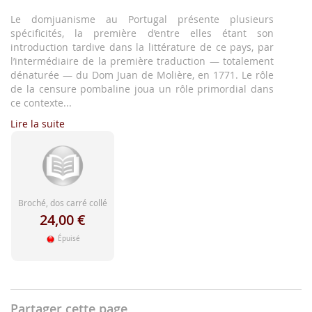
d'image
Le domjuanisme au Portugal présente plusieurs
spécificités, la première d’entre elles étant son
introduction tardive dans la littérature de ce pays, par
l’intermédiaire de la première traduction — totalement
dénaturée — du Dom Juan de Molière, en 1771. Le rôle
de la censure pombaline joua un rôle primordial dans
ce contexte...
Lire la suite
Broché, dos carré collé
24,00 €
Épuisé
Partager cette page