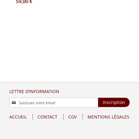
59,00 €
LETTRE D’INFORMATION
Inscription
Inscription
à
notre
ACCUEIL
CONTACT
CGV
MENTIONS LÉGALES
lettre
d’information
: