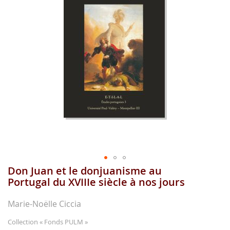
gallerie
d'image
Don Juan et le donjuanisme au
Aller
au
Portugal du XVIIIe siècle à nos jours
début
de
Marie-Noëlle Ciccia
la
gallerie
Collection
« Fonds PULM »