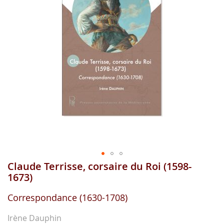
gallerie
d'image
Claude Terrisse, corsaire du Roi (1598-
Aller
au
1673)
début
de
Correspondance (1630-1708)
la
gallerie
Irène Dauphin