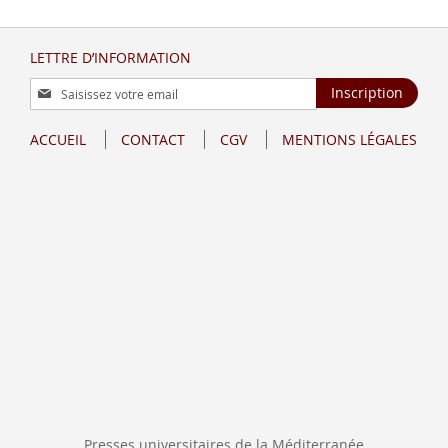
LETTRE D’INFORMATION
Inscription
Inscription
à
notre
ACCUEIL
CONTACT
CGV
MENTIONS LÉGALES
lettre
d’information
:
Presses universitaires de la Méditerranée