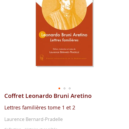
gallerie
d'image
Coffret Leonardo Bruni Aretino
Aller
au
début
Lettres familières tome 1 et 2
de
la
Laurence Bernard-Pradelle
gallerie