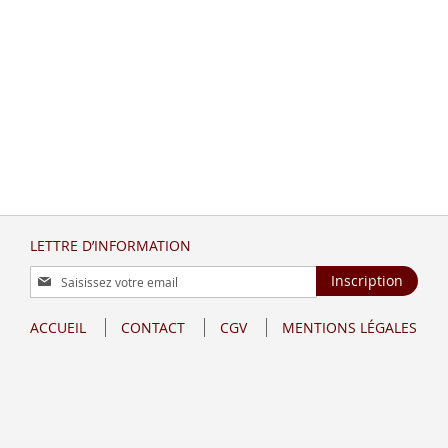
LETTRE D’INFORMATION
Inscription
Inscription
à
notre
ACCUEIL
CONTACT
CGV
MENTIONS LÉGALES
lettre
d’information
: