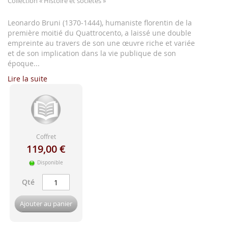
Collection
« Histoire et sociétés »
d'image
Leonardo Bruni (1370-1444), humaniste florentin de la
première moitié du Quattrocento, a laissé une double
empreinte au travers de son une œuvre riche et variée
et de son implication dans la vie publique de son
époque...
Lire la suite
Coffret
119,00 €
Disponible
Qté
Ajouter au panier