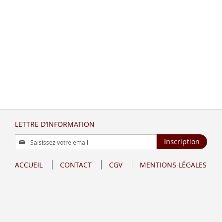
LETTRE D’INFORMATION
Inscription
Inscription
à
notre
ACCUEIL
CONTACT
CGV
MENTIONS LÉGALES
lettre
d’information
: