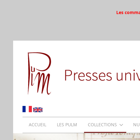
Les command
ACCUEIL
LES PULM
COLLECTIONS
NU