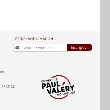
LETTRE D’INFORMATION
Inscription
Inscription
à
notre
lettre
d’information
:
née
y
— FRANCE