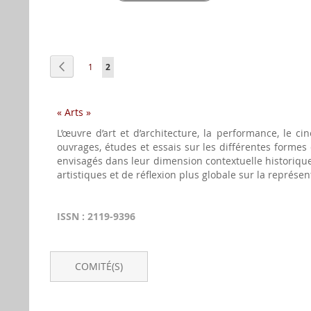
Page
Page
Précédent
Page
Vous lisez actuellement la page
1
2
« Arts »
L’œuvre d’art et d’architecture, la performance, le c
ouvrages, études et essais sur les différentes formes
envisagés dans leur dimension contextuelle historique,
artistiques et de réflexion plus globale sur la représent
ISSN : 2119-9396
COMITÉ(S)