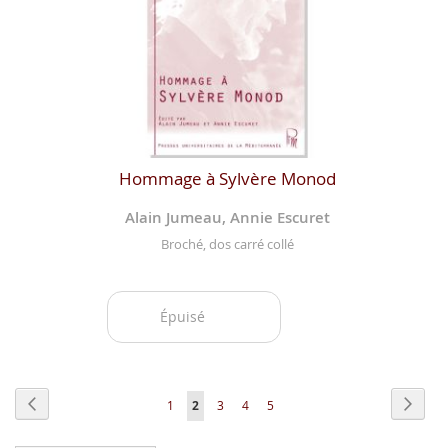
Hommage à Sylvère Monod
Alain Jumeau, Annie Escuret
Broché, dos carré collé
Épuisé
Page
Page
Précédent
Page
Suiva
Page
Vous
Page
Page
Page
1
2
3
4
5
lisez