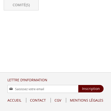
actuellement
COMITÉ(S)
la
page
LETTRE D’INFORMATION
Inscription
Inscription
à
notre
ACCUEIL
CONTACT
CGV
MENTIONS LÉGALES
lettre
d’information