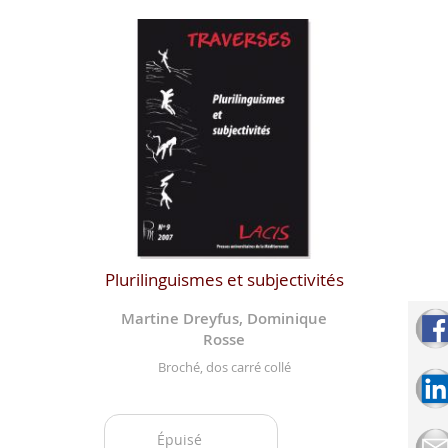
Plurilinguismes et subjectivités
Martine Dreyfus, Dominique
Rosse
Broché, dos carré collé
Épuisé