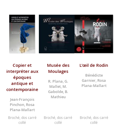
Copier et
Musée des
L'œil de Rodin
interpréter aux
Moulages
Bénédicte
époques
Garnier, Rosa
R. Plana, G.
antique et
Plana-Mallart
Mallet, M.
contemporaine
Gabolde, B.
Mathieu
Jean-François
Pinchon, Rosa
Plana-Mallart
Broché, dos carré
Broché, dos carré
Broché, dos carré
collé
collé
collé