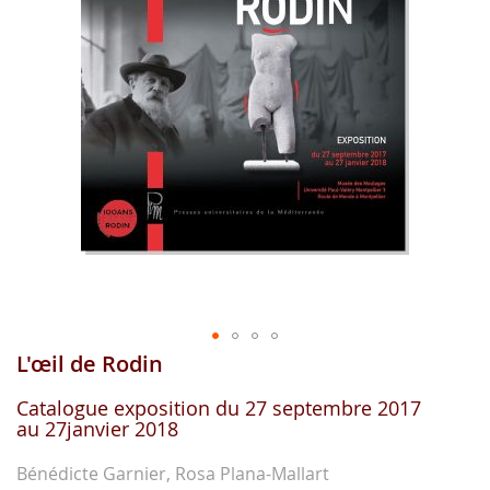
gallerie
d'image
L'œil de Rodin
Aller
au
début
Catalogue exposition du 27 septembre 2017
au 27janvier 2018
de
la
gallerie
Bénédicte Garnier, Rosa Plana-Mallart