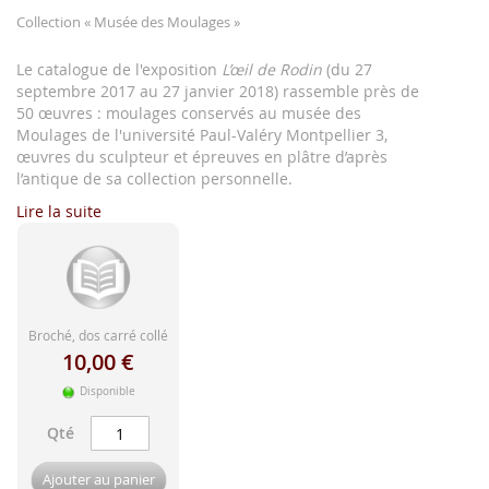
d'image
Collection
« Musée des Moulages »
Le catalogue de l'exposition
L’œil de Rodin
(du 27
septembre 2017 au 27 janvier 2018) rassemble près de
50 œuvres : moulages conservés au musée des
Moulages de l'université Paul-Valéry Montpellier 3,
œuvres du sculpteur et épreuves en plâtre d’après
l’antique de sa collection personnelle.
Lire la suite
Broché, dos carré collé
10,00 €
Disponible
Qté
Ajouter au panier