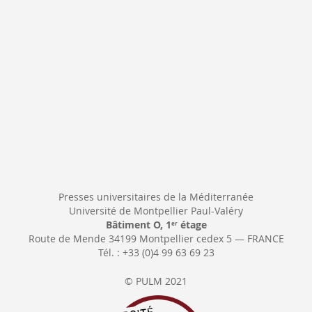
d’information
:
Presses universitaires de la Méditerranée
Université de Montpellier Paul-Valéry
Bâtiment O, 1
étage
er
Route de Mende 34199 Montpellier cedex 5 — FRANCE
Tél. : +33 (0)4 99 63 69 23
© PULM 2021