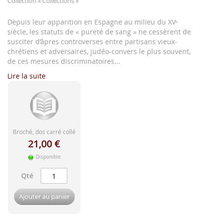
Collection
« Collections »
d'image
Depuis leur apparition en Espagne au milieu du XV
e
siècle, les statuts de « pureté de sang » ne cessèrent de
susciter d’âpres controverses entre partisans vieux-
chrétiens et adversaires, judéo-convers le plus souvent,
de ces mesures discriminatoires...
Lire la suite
Broché, dos carré collé
21,00 €
Disponible
Qté
Ajouter au panier