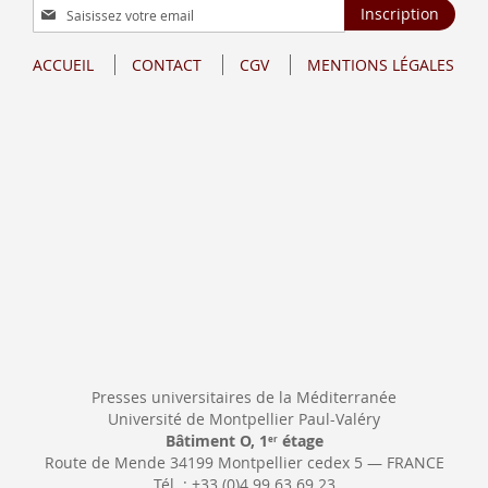
Inscription
Inscription
à
notre
ACCUEIL
CONTACT
CGV
MENTIONS LÉGALES
lettre
d’information
:
Presses universitaires de la Méditerranée
Université de Montpellier Paul-Valéry
Bâtiment O, 1
étage
er
Route de Mende 34199 Montpellier cedex 5 — FRANCE
Tél. : +33 (0)4 99 63 69 23