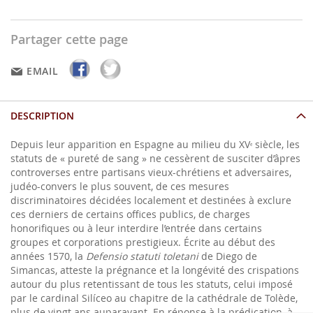
Partager cette page
EMAIL
DESCRIPTION
Depuis leur apparition en Espagne au milieu du XV
siècle, les
e
statuts de « pureté de sang » ne cessèrent de susciter d’âpres
controverses entre partisans vieux-chrétiens et adversaires,
judéo-convers le plus souvent, de ces mesures
discriminatoires décidées localement et destinées à exclure
ces derniers de certains offices publics, de charges
honorifiques ou à leur interdire l’entrée dans certains
groupes et corporations prestigieux. Écrite au début des
années 1570, la
Defensio statuti toletani
de Diego de
Simancas, atteste la prégnance et la longévité des crispations
autour du plus retentissant de tous les statuts, celui imposé
par le cardinal Silíceo au chapitre de la cathédrale de Tolède,
plus de vingt ans auparavant. En réponse à la prédication, à