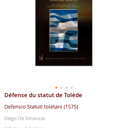
gallerie
d'image
Défense du statut de Tolède
Aller
au
début
Defensio Statuti toletani (1575)
de
la
Diego De Simancas
gallerie