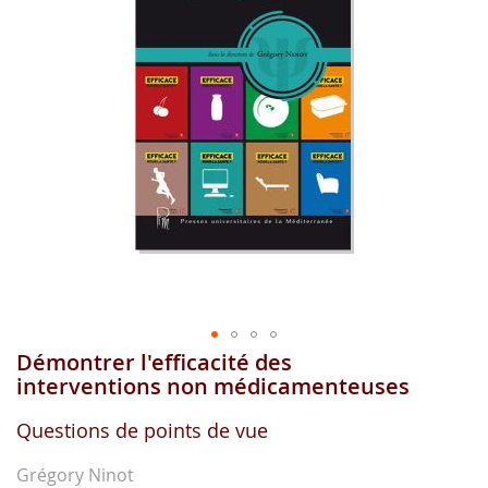
gallerie
d'image
Démontrer l'efficacité des
Aller
au
interventions non médicamenteuses
début
de
Questions de points de vue
la
gallerie
Grégory Ninot