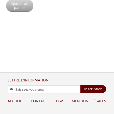
Ajouter au
panier
LETTRE D’INFORMATION
Inscription
Inscription
à
notre
ACCUEIL
CONTACT
CGV
MENTIONS LÉGALES
lettre
d’information
: