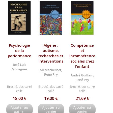
Psychologie
Algérie :
Compétence
de la
autisme,
et
performance
recherches et
incompétence
interventions
sociales chez
José Luis
l'enfant
Moragues
Ali Mecherbet,
René Pry
André Guillain,
René Pry
Broché, dos carré
Broché, dos carré
Broché, dos carré
collé
collé
collé
18,00 €
19,00 €
21,69 €
Ajouter au
Ajouter au
Ajouter au
panier
panier
panier