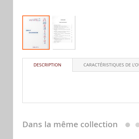
Aller
au
DESCRIPTION
CARACTÉRISTIQUES DE L'
début
de
la
gallerie
...
d'image
Dans la même collection