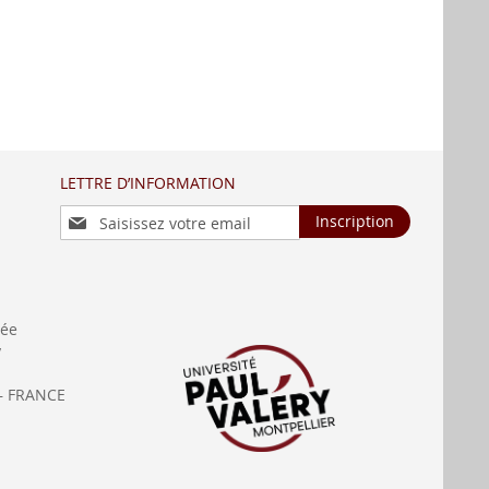
LETTRE D’INFORMATION
Inscription
Inscription
à
notre
lettre
d’information
:
née
y
— FRANCE