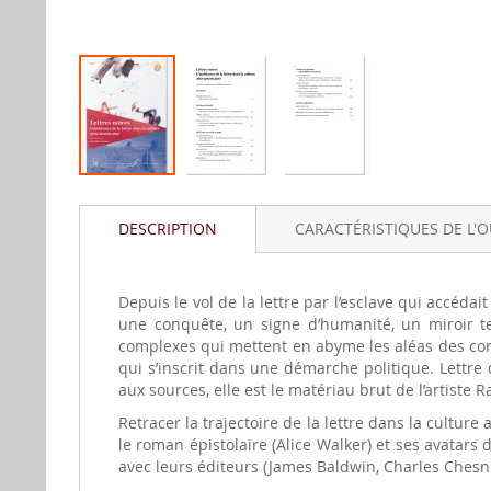
Aller
au
DESCRIPTION
CARACTÉRISTIQUES DE L'
début
de
la
gallerie
Depuis le vol de la lettre par l’esclave qui accédait 
d'image
une conquête, un signe d’humanité, un miroir ten
complexes qui mettent en abyme les aléas des corres
qui s’inscrit dans une démarche politique. Lettre de
aux sources, elle est le matériau brut de l’artiste 
Retracer la trajectoire de la lettre dans la culture
le roman épistolaire (Alice Walker) et ses avatar
avec leurs éditeurs (James Baldwin, Charles Chesnu