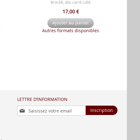
Broché, dos carré collé
17,00 €
Ajouter au panier
Autres formats disponibles
LETTRE D’INFORMATION
Inscription
Inscription
à
notre
lettre
d’information
: