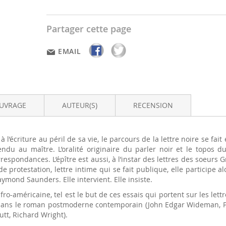
Partager cette page
EMAIL
OUVRAGE
AUTEUR(S)
RECENSION
à l’écriture au péril de sa vie, le parcours de la lettre noire se fait e
du au maître. L’oralité originaire du parler noir et le topos du
pondances. L’épître est aussi, à l’instar des lettres des soeurs Gr
 protestation, lettre intime qui se fait publique, elle participe al
Raymond Saunders. Elle intervient. Elle insiste.
 afro-américaine, tel est le but de ces essais qui portent sur les l
s dans le roman postmoderne contemporain (John Edgar Wideman, Per
tt, Richard Wright).