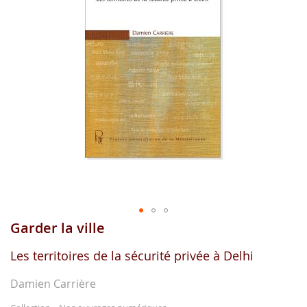
gallerie
d'image
Garder la ville
Aller
au
début
Les territoires de la sécurité privée à Delhi
de
la
Damien Carrière
gallerie