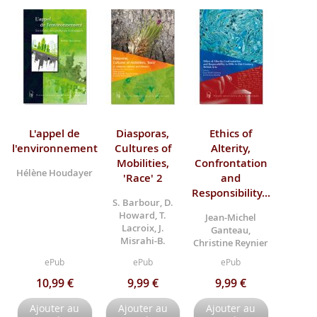
L'appel de
Diasporas,
Ethics of
l'environnement
Cultures of
Alterity,
Mobilities,
Confrontation
Hélène Houdayer
'Race' 2
and
Responsibility...
S. Barbour, D.
Howard, T.
Jean-Michel
Lacroix, J.
Ganteau,
Misrahi-B.
Christine Reynier
ePub
ePub
ePub
10,99 €
9,99 €
9,99 €
Ajouter au
Ajouter au
Ajouter au