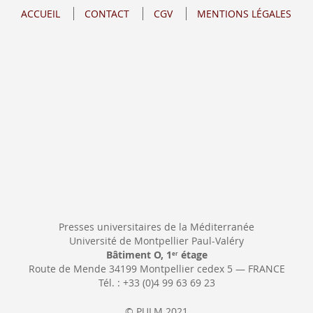
notre
ACCUEIL
CONTACT
CGV
MENTIONS LÉGALES
lettre
d’information
:
Presses universitaires de la Méditerranée
Université de Montpellier Paul-Valéry
Bâtiment O, 1
étage
er
Route de Mende 34199 Montpellier cedex 5 — FRANCE
Tél. : +33 (0)4 99 63 69 23
© PULM 2021