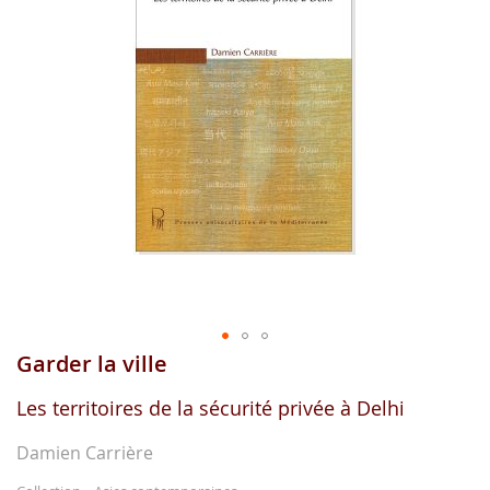
gallerie
d'image
Garder la ville
Aller
au
début
Les territoires de la sécurité privée à Delhi
de
la
Damien Carrière
gallerie