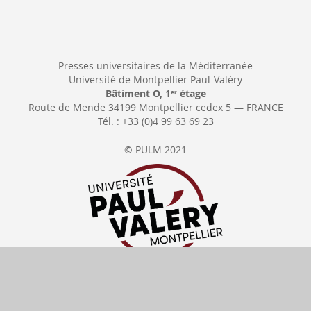
Presses universitaires de la Méditerranée
Université de Montpellier Paul-Valéry
Bâtiment O, 1
étage
er
Route de Mende 34199 Montpellier cedex 5 — FRANCE
Tél. : +33 (0)4 99 63 69 23
© PULM 2021
Se rétracter
Délais de livraison
Tous nos prix
incluent la TVA
Moyens de paiement