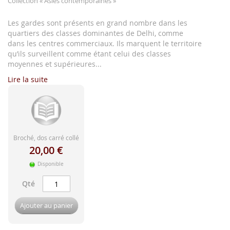
Collection
« Asies contemporaines »
d'image
Les gardes sont présents en grand nombre dans les
quartiers des classes dominantes de Delhi, comme
dans les centres commerciaux. Ils marquent le territoire
qu’ils surveillent comme étant celui des classes
moyennes et supérieures...
Lire la suite
Broché, dos carré collé
20,00 €
Disponible
Qté
Ajouter au panier