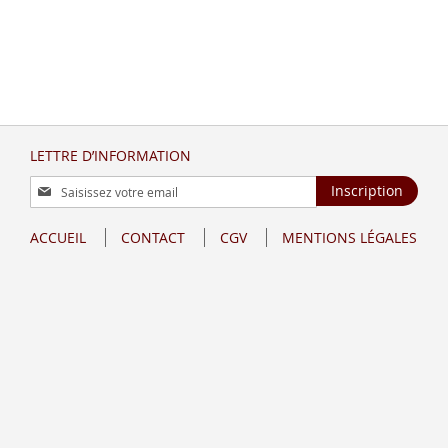
LETTRE D’INFORMATION
Inscription
Inscription
à
notre
ACCUEIL
CONTACT
CGV
MENTIONS LÉGALES
lettre
d’information
: