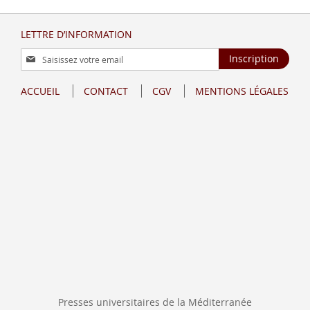
LETTRE D’INFORMATION
Inscription
Inscription
à
notre
ACCUEIL
CONTACT
CGV
MENTIONS LÉGALES
lettre
d’information
:
Presses universitaires de la Méditerranée