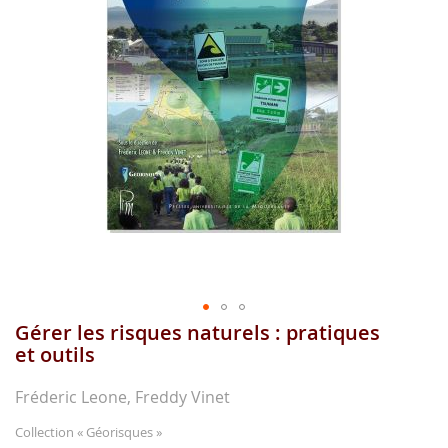
gallerie
d'image
Gérer les risques naturels : pratiques
Aller
au
et outils
début
de
Fréderic Leone, Freddy Vinet
la
gallerie
Collection
« Géorisques »