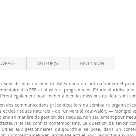
OUVRAGE
AUTEUR(S)
RECENSION
s sont de plus en plus utilisées dans un but opérationnel pour 
lementaire des PPR et plusieurs programmes d’étude pluridisciplina
èrent également pour mener à bien les missions qui leur sont confié
ion des communications présentées lors du séminaire organisé les 
t des risques naturels » de l’université Paul-Valéry — Montpellier II
iens en matière de gestion des risques, non seulement pour mieu
 d’acteurs et les conflits contemporains. La question de savoir c
utiles aux gestionnaires d’aujourd’hui se pose, dans un cont
ion. Comment améliorer l’archivage actuel pour répondre aux nouv