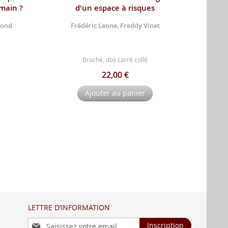
emain ?
d'un espace à risques
mond
Frédéric Leone, Freddy Vinet
Broché, dos carré collé
22,00 €
Ajouter au panier
LETTRE D’INFORMATION
Inscription
Inscription