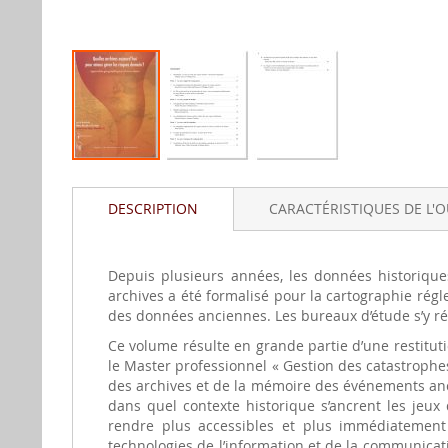
Aller
au
DESCRIPTION
CARACTÉRISTIQUES DE L'
début
de
la
gallerie
Depuis plusieurs années, les données historique
d'image
archives a été formalisé pour la cartographie rég
des données anciennes. Les bureaux d’étude s’y réf
Ce volume résulte en grande partie d’une restitut
le Master professionnel « Gestion des catastrophes e
des archives et de la mémoire des événements anc
dans quel contexte historique s’ancrent les jeux
rendre plus accessibles et plus immédiatement 
technologies de l’information et de la communicat