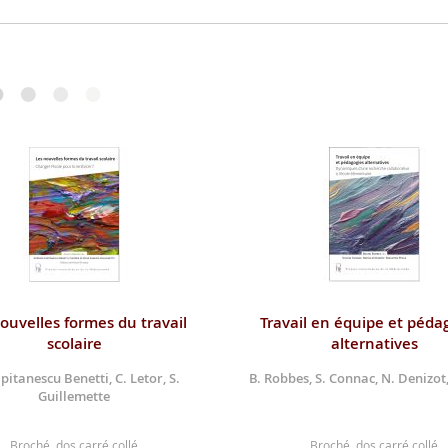
ouvelles formes du travail
Travail en équipe et péda
scolaire
alternatives
pitanescu Benetti, C. Letor, S.
B. Robbes, S. Connac, N. Denizot,
Guillemette
Broché, dos carré collé
Broché, dos carré collé