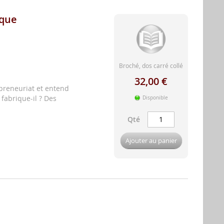
ique
Broché, dos carré collé
32,00 €
epreneuriat et entend
fabrique-il ? Des
Disponible
Qté
Ajouter au panier