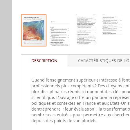
Aller
au
DESCRIPTION
CARACTÉRISTIQUES DE L'
début
de
la
gallerie
Quand l’enseignement supérieur s’intéresse à l’ent
d'image
professionnels plus compétents ? Des citoyens entr
pluridisciplinaires réunis ici donnent des clés pou
scientifique. L’ouvrage offre un panorama représen
politiques et contextes en France et aux États-Unis 
d’entreprendre ; leur évaluation ; la transformati
nombreuses entrées pour permettre aux chercheurs
depuis des points de vue pluriels.