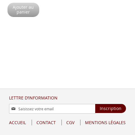
Ajouter au
panier
LETTRE D’INFORMATION
Inscription
Inscription
à
notre
ACCUEIL
CONTACT
CGV
MENTIONS LÉGALES
lettre
d’information