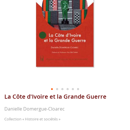
gallerie
d'image
La Côte d'Ivoire et la Grande Guerre
Aller
au
début
Danielle Domergue-Cloarec
de
la
Collection
« Histoire et sociétés »
gallerie