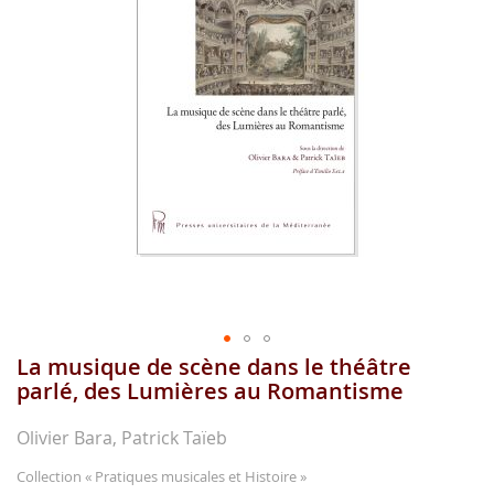
gallerie
d'image
La musique de scène dans le théâtre
Aller
au
parlé, des Lumières au Romantisme
début
de
Olivier Bara, Patrick Taïeb
la
gallerie
Collection
« Pratiques musicales et Histoire »