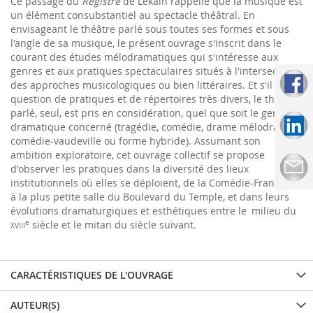
Ce passage du
Registre
de Lekain rappelle que la musique est
un élément consubstantiel au spectacle théâtral. En
envisageant le théâtre parlé sous toutes ses formes et sous
l'angle de sa musique, le présent ouvrage s'inscrit dans le
courant des études mélodramatiques qui s'intéresse aux
genres et aux pratiques spectaculaires situés à l'intersection
des approches musicologiques ou bien littéraires. Et s'il est
question de pratiques et de répertoires très divers, le théâtre
parlé, seul, est pris en considération, quel que soit le genre
dramatique concerné (tragédie, comédie, drame mélodrame,
comédie-vaudeville ou forme hybride). Assumant son
ambition exploratoire, cet ouvrage collectif se propose
d'observer les pratiques dans la diversité des lieux
institutionnels où elles se déploient, de la Comédie-Française
à la plus petite salle du Boulevard du Temple, et dans leurs
évolutions dramaturgiques et esthétiques entre le milieu du
xviii
e
siècle et le mitan du siècle suivant.
CARACTÉRISTIQUES DE L'OUVRAGE
AUTEUR(S)