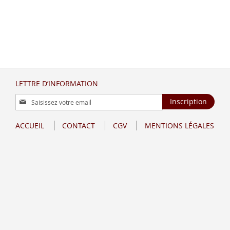
LETTRE D’INFORMATION
Inscription
Inscription
à
notre
ACCUEIL
CONTACT
CGV
MENTIONS LÉGALES
lettre
d’information
: