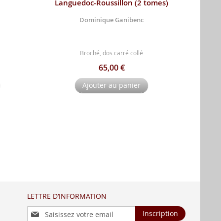
Languedoc-Roussillon (2 tomes)
Dominique Ganibenc
Broché, dos carré collé
65,00 €
Ajouter au panier
LETTRE D’INFORMATION
Inscription
Inscription
à