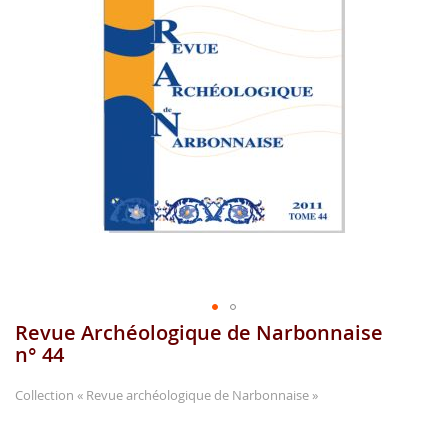
gallerie
d'image
Revue Archéologique de Narbonnaise
Aller
au
n° 44
début
de
Collection
« Revue archéologique de Narbonnaise »
la
gallerie
...