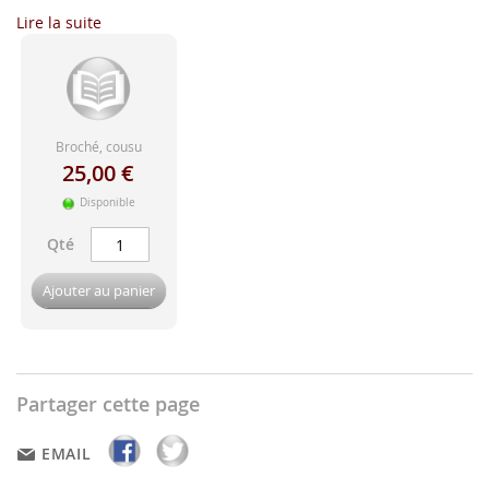
d'image
Lire la suite
Broché, cousu
25,00 €
Disponible
Qté
Ajouter au panier
Partager cette page
EMAIL