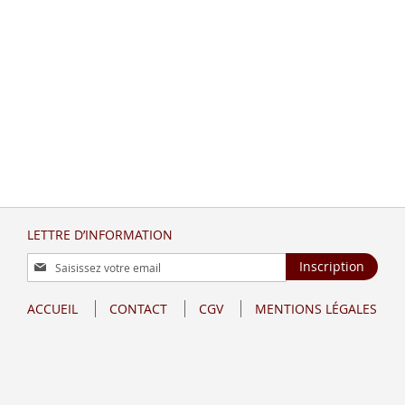
LETTRE D’INFORMATION
Inscription
Inscription
à
notre
ACCUEIL
CONTACT
CGV
MENTIONS LÉGALES
lettre
d’information
: