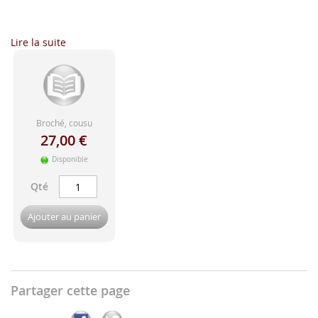
d'image
...
Lire la suite
Broché, cousu
27,00 €
Disponible
Qté
Ajouter au panier
Partager cette page