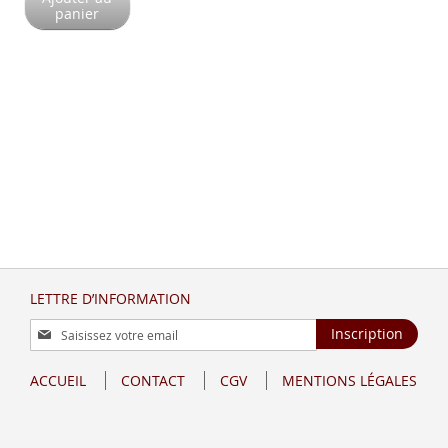
panier
LETTRE D’INFORMATION
Inscription
Inscription
à
notre
ACCUEIL
CONTACT
CGV
MENTIONS LÉGALES
lettre
d’information
: