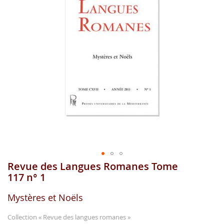
gallerie
d'image
Revue des Langues Romanes Tome
Aller
au
117 n° 1
début
de
Mystères et Noëls
la
gallerie
Collection
« Revue des langues romanes »