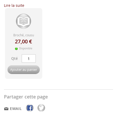
d'image
Lire la suite
Broché, cousu
27,00 €
Disponible
Qté
Ajouter au panier
Partager cette page
EMAIL