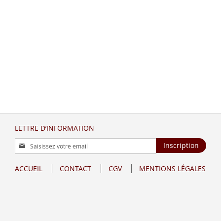
LETTRE D’INFORMATION
Inscription
Inscription
à
notre
ACCUEIL
CONTACT
CGV
MENTIONS LÉGALES
lettre
d’information
: