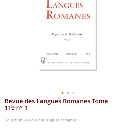
gallerie
d'image
Revue des Langues Romanes Tome
Aller
au
119 n° 1
début
de
Collection
« Revue des langues romanes »
la
gallerie
...