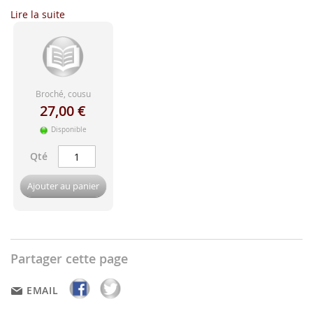
d'image
Lire la suite
Broché, cousu
27,00 €
Disponible
Qté
Ajouter au panier
Partager cette page
EMAIL