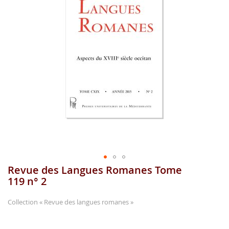
gallerie
d'image
Revue des Langues Romanes Tome
Aller
au
119 n° 2
début
de
Collection
« Revue des langues romanes »
la
gallerie
...