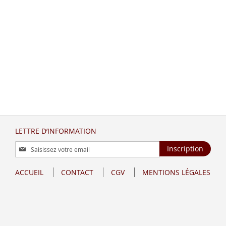
LETTRE D’INFORMATION
Inscription
Inscription
à
notre
ACCUEIL
CONTACT
CGV
MENTIONS LÉGALES
lettre
d’information
: