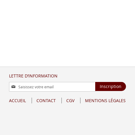
LETTRE D’INFORMATION
Inscription
Inscription
à
notre
ACCUEIL
CONTACT
CGV
MENTIONS LÉGALES
lettre
d’information
: