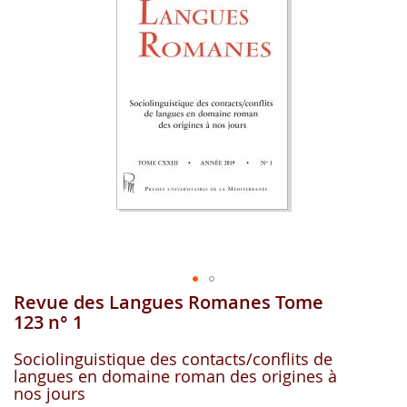
gallerie
d'image
Revue des Langues Romanes Tome
Aller
au
123 n° 1
début
de
Sociolinguistique des contacts/conflits de
la
langues en domaine roman des origines à
gallerie
nos jours