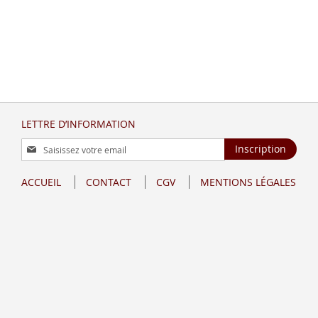
LETTRE D’INFORMATION
Inscription
Inscription
à
notre
ACCUEIL
CONTACT
CGV
MENTIONS LÉGALES
lettre
d’information
: