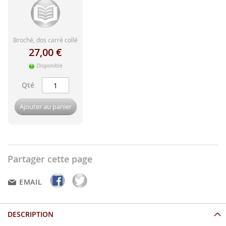
d'image
Broché, dos carré collé
27,00 €
Disponible
Qté
Ajouter au panier
Partager cette page
EMAIL
DESCRIPTION