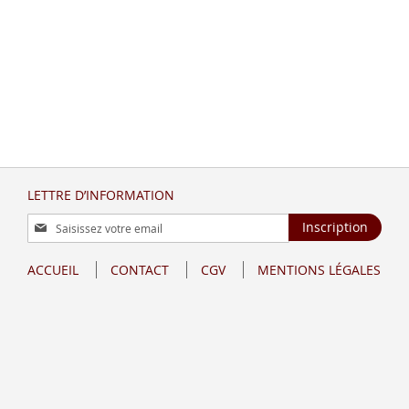
LETTRE D’INFORMATION
Inscription
Inscription
à
notre
ACCUEIL
CONTACT
CGV
MENTIONS LÉGALES
lettre
d’information
: