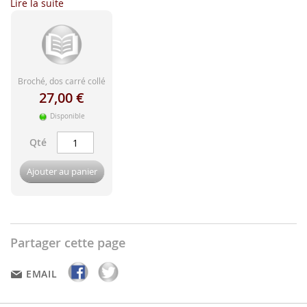
d'image
Lire la suite
Broché, dos carré collé
27,00 €
Disponible
Qté
Ajouter au panier
Partager cette page
EMAIL