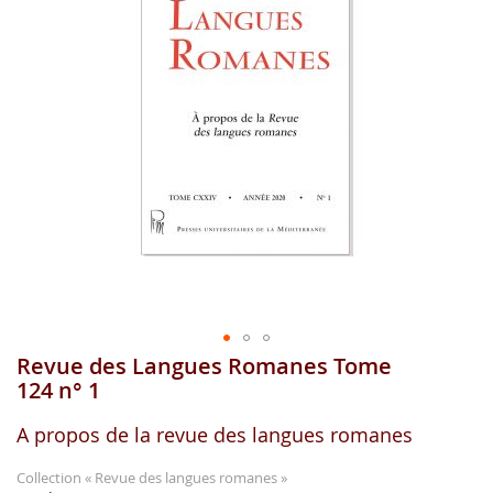
gallerie
d'image
Revue des Langues Romanes Tome
Aller
au
124 n° 1
début
de
A propos de la revue des langues romanes
la
gallerie
Collection
« Revue des langues romanes »