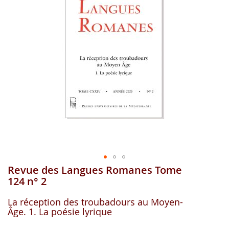
gallerie
d'image
Revue des Langues Romanes Tome
Aller
au
124 n° 2
début
de
La réception des troubadours au Moyen-
la
Âge. 1. La poésie lyrique
gallerie