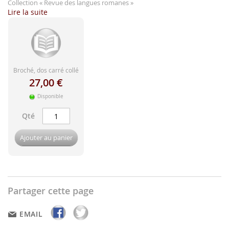
d'image
Collection
« Revue des langues romanes »
Lire la suite
Broché, dos carré collé
27,00 €
Disponible
Qté
Ajouter au panier
Partager cette page
EMAIL