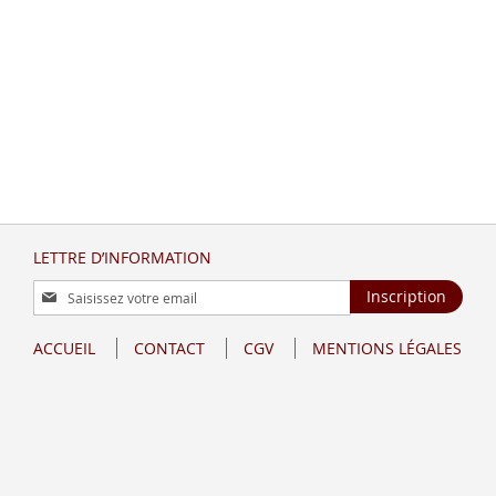
LETTRE D’INFORMATION
Inscription
Inscription
à
notre
ACCUEIL
CONTACT
CGV
MENTIONS LÉGALES
lettre
d’information
: