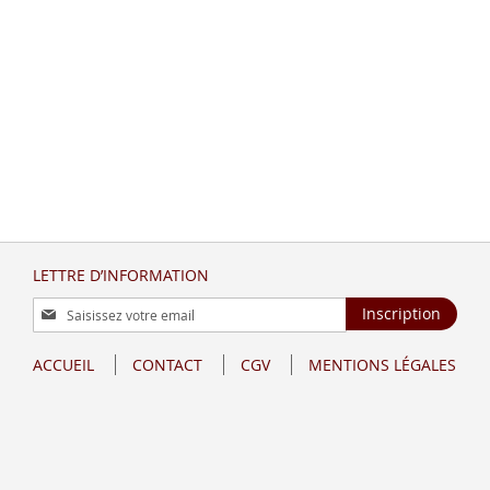
LETTRE D’INFORMATION
Inscription
Inscription
à
notre
ACCUEIL
CONTACT
CGV
MENTIONS LÉGALES
lettre
d’information
: