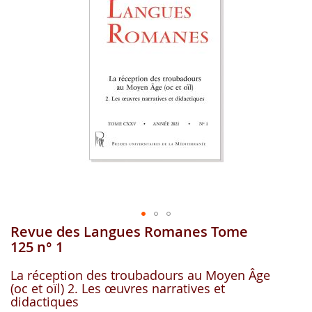
gallerie
d'image
Revue des Langues Romanes Tome
Aller
au
125 n° 1
début
de
La réception des troubadours au Moyen Âge
la
(oc et oïl) 2. Les œuvres narratives et
gallerie
didactiques