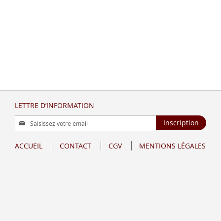
LETTRE D’INFORMATION
Inscription
Inscription
à
notre
ACCUEIL
CONTACT
CGV
MENTIONS LÉGALES
lettre
d’information
: