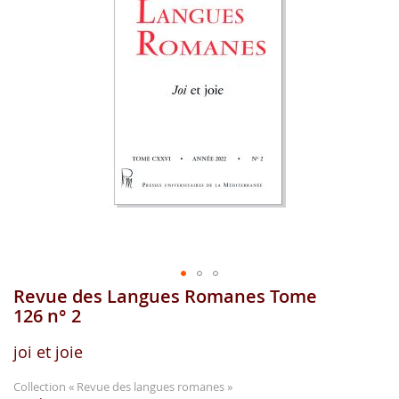
gallerie
d'image
Revue des Langues Romanes Tome
Aller
au
126 n° 2
début
de
joi et joie
la
gallerie
Collection
« Revue des langues romanes »