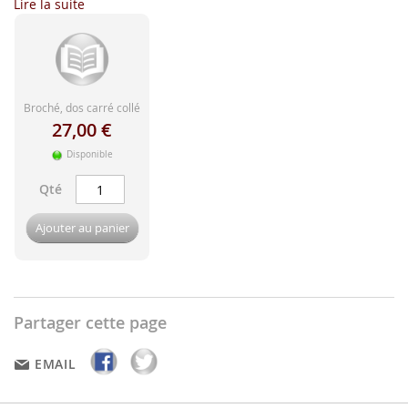
d'image
Lire la suite
Broché, dos carré collé
27,00 €
Disponible
Qté
Ajouter au panier
Partager cette page
EMAIL