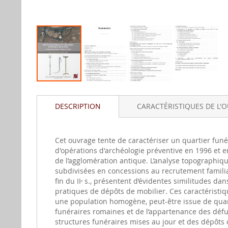
Aller
au
DESCRIPTION
CARACTÉRISTIQUES DE L'
début
de
la
gallerie
Cet ouvrage tente de caractériser un quartier fun
d'image
d'opérations d'archéologie préventive en 1996 et e
de l’agglomération antique. L’analyse topographiq
subdivisées en concessions au recrutement familia
fin du II
s., présentent d’évidentes similitudes dan
e
pratiques de dépôts de mobilier. Ces caractéristiq
une population homogène, peut-être issue de quar
funéraires romaines et de l’appartenance des défunt
structures funéraires mises au jour et des dépôts