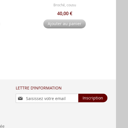
Broché, cousu
40,00 €
Ajouter au panier
LETTRE D’INFORMATION
Inscription
Inscription
à
notre
lettre
d’information
:
née