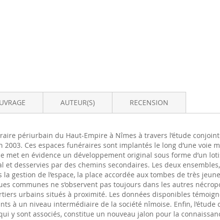
OUVRAGE
AUTEUR(S)
RECENSION
éraire périurbain du Haut-Empire à Nîmes à travers l’étude conjoi
n 2003. Ces espaces funéraires sont implantés le long d’une voie m
ue met en évidence un développement original sous forme d’un lot
l et desservies par des chemins secondaires. Les deux ensembles, 
s la gestion de l’espace, la place accordée aux tombes de très jeun
ues communes ne s’observent pas toujours dans les autres nécropole
tiers urbains situés à proximité. Les données disponibles témoign
s à un niveau intermédiaire de la société nîmoise. Enfin, l’étude d
 qui y sont associés, constitue un nouveau jalon pour la connaissa