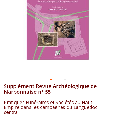
gallerie
d'image
Supplément Revue Archéologique de
Aller
au
Narbonnaise n° 55
début
de
Pratiques Funéraires et Sociétés au Haut-
la
Empire dans les campagnes du Languedoc
gallerie
central