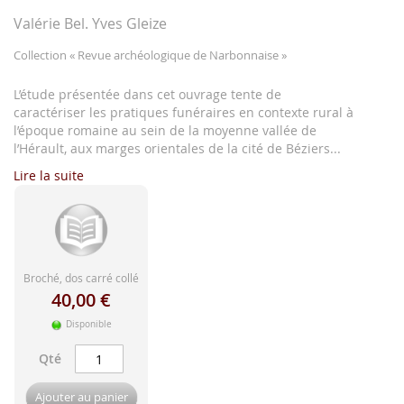
d'image
Valérie Bel. Yves Gleize
Collection
« Revue archéologique de Narbonnaise »
L’étude présentée dans cet ouvrage tente de
caractériser les pratiques funéraires en contexte rural à
l’époque romaine au sein de la moyenne vallée de
l’Hérault, aux marges orientales de la cité de Béziers...
Lire la suite
Broché, dos carré collé
40,00 €
Disponible
Qté
Ajouter au panier