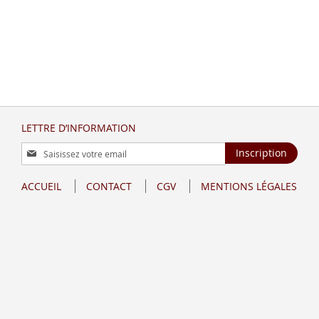
LETTRE D’INFORMATION
Inscription
Inscription
à
notre
ACCUEIL
CONTACT
CGV
MENTIONS LÉGALES
lettre
d’information
: