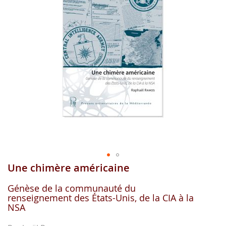
gallerie
d'image
Une chimère américaine
Aller
au
début
Génèse de la communauté du
renseignement des États-Unis, de la CIA à la
de
NSA
la
gallerie