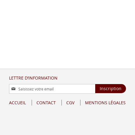
LETTRE D’INFORMATION
Inscription
Inscription
à
notre
ACCUEIL
CONTACT
CGV
MENTIONS LÉGALES
lettre
d’information
: