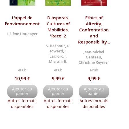
L'appel de
Diasporas,
Ethics of
l'environnement
Cultures of
Alterity,
Mobilities,
Confrontation
Hélène Houdayer
'Race' 2
and
Responsibility...
S. Barbour, D.
Howard, T.
Jean-Michel
Lacroix, J.
Ganteau,
Misrahi-B.
Christine Reynier
ePub
ePub
ePub
10,99 €
9,99 €
9,99 €
Ajouter au
Ajouter au
Ajouter au
panier
panier
panier
Autres formats
Autres formats
Autres formats
disponibles
disponibles
disponibles