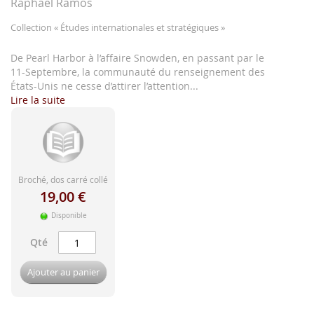
d'image
Raphaël Ramos
Collection
« Études internationales et stratégiques »
De Pearl Harbor à l’affaire Snowden, en passant par le
11-Septembre, la communauté du renseignement des
États-Unis ne cesse d’attirer l’attention...
Lire la suite
Broché, dos carré collé
19,00 €
Disponible
Qté
Ajouter au panier