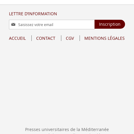
LETTRE D’INFORMATION
Inscription
Inscription
à
notre
ACCUEIL
CONTACT
CGV
MENTIONS LÉGALES
lettre
d’information
:
Presses universitaires de la Méditerranée