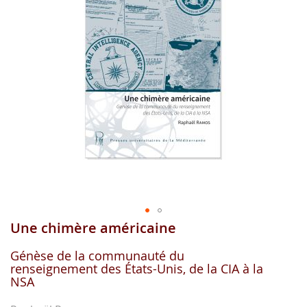
gallerie
d'image
Une chimère américaine
Aller
au
début
Génèse de la communauté du
renseignement des États-Unis, de la CIA à la
de
NSA
la
gallerie